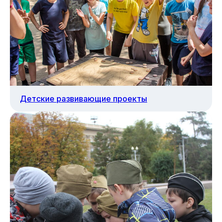
Не нашли подходящее
мероприятие или у вас
есть уникальная идея?
Мы разработаем для вас
эксклюзивный проект, который
идеально подойдет под ваши
задачи и пожелания!
Оставить заявку
Детские развивающие проекты