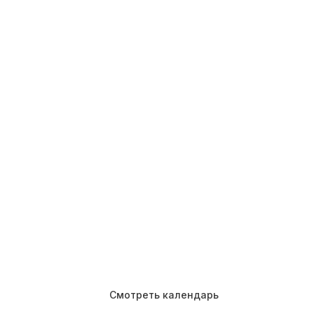
Планируйте заранее:
опубликовали календарь
мероприятий на 2026 год
Запишитесь уже сейчас или уточните
детали — успевайте выбрать лучшее!
Смотреть календарь