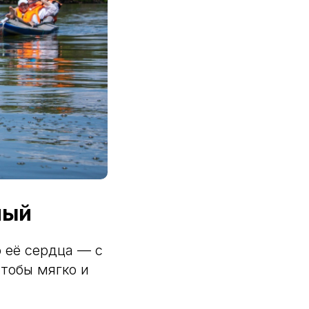
ный
о её сердца — с
чтобы мягко и