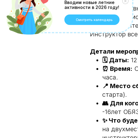
Вводим новые летние
активности в 2026 году!
Это не спортив
скользить мимо
Смотреть календарь
утки, и ощутит
Инструктор все
Детали мероп
🗓 Даты:
12
⏰ Время:
С
часа.
📍 Место с
старта).
👥 Для кого
-16лет ОБЯ
✨ Что буде
на двухмес
инструктор