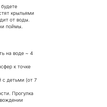
 будете
естят крыльями
дит от воды.
ни поймы.
ть на воде ~ 4
сфер к точке
 с детьми (от 7
ости. Прогулка
овождении