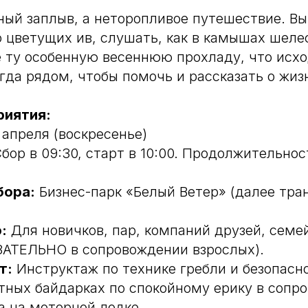
ный заплыв, а неторопливое путешествие. Вы
 цветущих ив, слушать, как в камышах шел
е ту особенную весеннюю прохладу, что исхо
гда рядом, чтобы помочь и рассказать о жиз
риятия:
 апреля (воскресенье)
бор в 09:30, старт в 10:00. Продолжительнос
бора:
Бизнес-парк «Белый Ветер» (далее тран
:
Для новичков, пар, компаний друзей, семей
ЗАТЕЛЬНО в сопровождении взрослых).
т:
Инструктаж по технике гребли и безопасн
тных байдарках по спокойному ерику в сопр
а на моторной лодке.