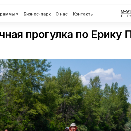
8-91
граммы ▾
Бизнес-парк
О нас
Контакты
Пн-Пт
чная прогулка по Ерику 