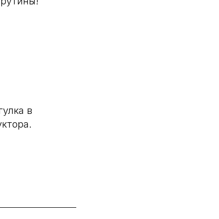
 рутины!
гулка в
ктора.