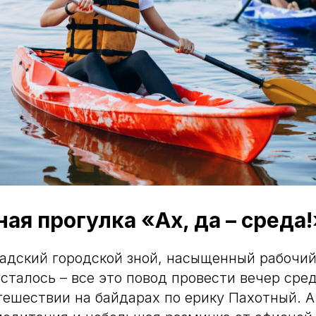
ая прогулка «Ах, да – среда!
адский городской зной, насыщенный рабочий
сталось – все это повод провести вечер сре
тешествии на байдарах по ерику Пахотный. А