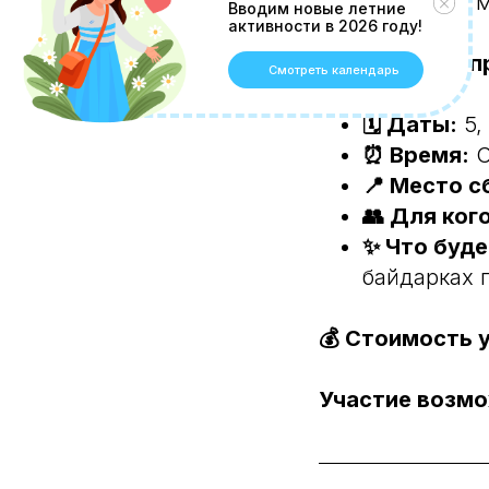
воде, плавная 
Вводим новые летние
активности в 2026 году!
Детали мероп
Смотреть календарь
🗓 Даты:
5, 
⏰ Время:
С
📍 Место с
👥 Для кого
✨ Что буде
байдарках 
💰 Стоимость 
Участие возмо