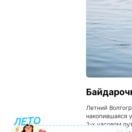
Байдарочн
Летний Волгогр
накопившаяся у
2-х часовом пу