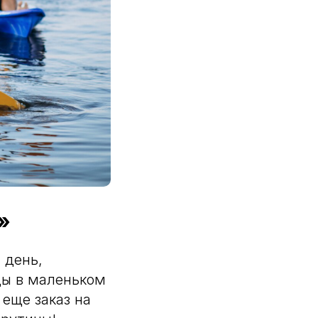
»
 день,
ды в маленьком
 еще заказ на