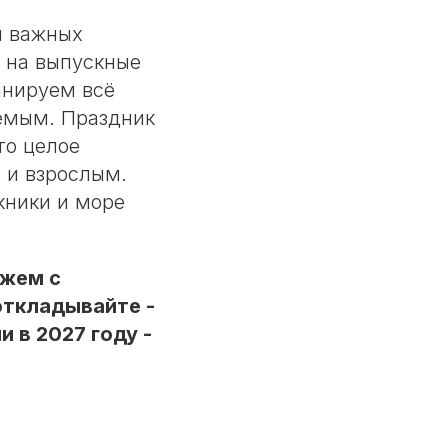
и важных
ь на выпускные
анируем всё
аемым. Праздник
то целое
 и взрослым.
кники и море
ожем с
откладывайте -
 в 2027 году -