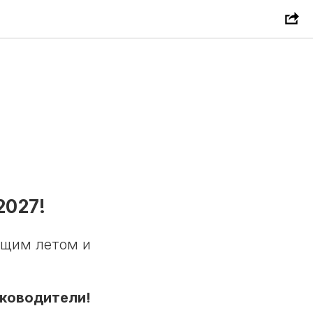
2027!
ущим летом и
уководители!