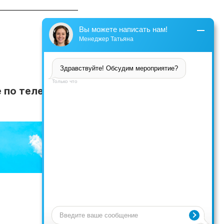
Вы можете написать нам!
Вы можете написать нам!
Менеджер Татьяна
Менеджер Татьяна
Здравствуйте! Обсудим мероприятие?
Здравствуйте! Обсудим мероприятие?
Только что
Только что
 по телефону: